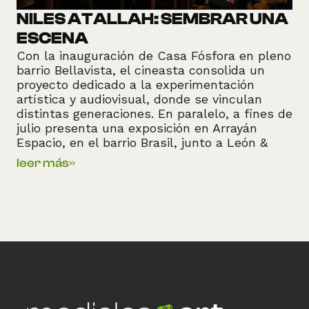
NILES ATALLAH: SEMBRAR UNA
ESCENA
Con la inauguración de Casa Fósfora en pleno
barrio Bellavista, el cineasta consolida un
proyecto dedicado a la experimentación
artística y audiovisual, donde se vinculan
distintas generaciones. En paralelo, a fines de
julio presenta una exposición en Arrayán
Espacio, en el barrio Brasil, junto a León &
Cociña y otros artistas; continúa exhibiendo
leer más
»
su cortometraje Merrimundi y trabajando en
nuevos proyectos de carácter más político,
ligados a su ascendencia palestina.