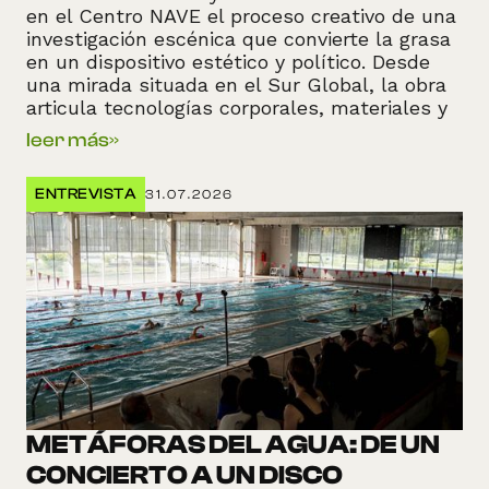
en el Centro NAVE el proceso creativo de una
investigación escénica que convierte la grasa
en un dispositivo estético y político. Desde
una mirada situada en el Sur Global, la obra
articula tecnologías corporales, materiales y
digitales para disputar los imaginarios
leer más
»
hegemónicos asociados a la grasa y explorar
sus vínculos con el cuerpo, el extractivismo y
ENTREVISTA
31.07.2026
el territorio.
METÁFORAS DEL AGUA: DE UN
CONCIERTO A UN DISCO