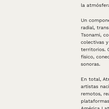
la atmósfer
Un componen
radial, tra
Tsonami, co
colectivas 
territorios.
físico, con
sonoras.
En total, A
artistas nac
remotos, re
plataformas
América Lat