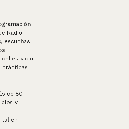
rogramación
de Radio
s, escuchas
os
á del espacio
 prácticas
más de 80
iales y
s
ntal en