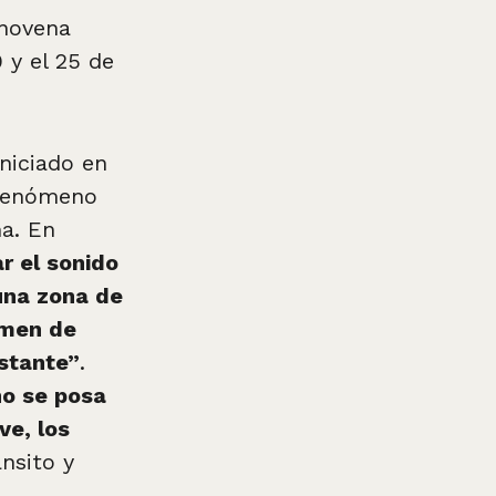
onovena
9 y el 25 de
iniciado en
 fenómeno
ma. En
r el sonido
una zona de
imen de
stante”
.
no se posa
ve, los
ánsito y