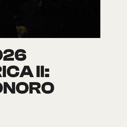
026
A II:
SONORO