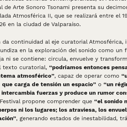
al de Arte Sonoro Tsonami presenta su decim
ulada Atmosférica II, que se realizará entre el 1
26 en la ciudad de Valparaíso.
 da continuidad al eje curatorial Atmosférica, 
fundiza en la exploración del sonido como un
ja ni se contiene: circula, envuelve y transfor
 texto curatorial,
“podríamos entonces pensa
stema atmosférico”
, capaz de operar como
“
n que carga de tensión un espacio”
o
“un rég
 intercambia fuerzas y produce un rumor con
 Festival propone comprender que
“el sonido 
erpos ni los lugares; los atraviesa, los envuel
ación”
, generando estados de inestabilidad, tr