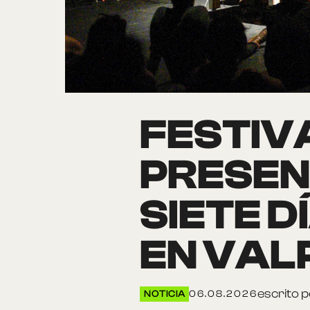
FESTIV
PRESEN
SIETE 
EN VAL
escrito p
NOTICIA
06.08.2026