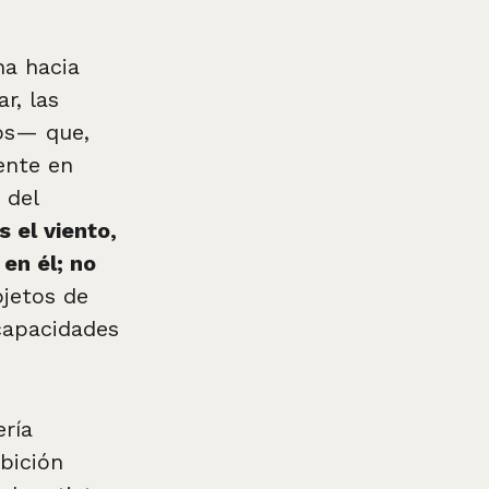
ha hacia
r, las
cos— que,
ente en
 del
 el viento,
en él; no
bjetos de
 capacidades
ería
ibición