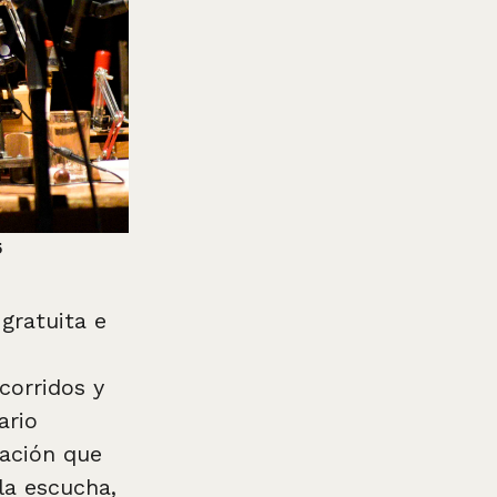
5
gratuita e
corridos y
ario
sación que
la escucha,