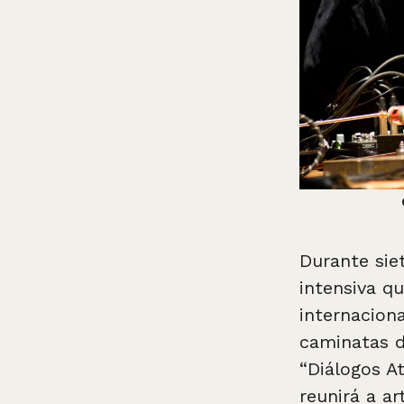
Durante sie
intensiva q
internacion
caminatas de
“Diálogos A
reunirá a ar