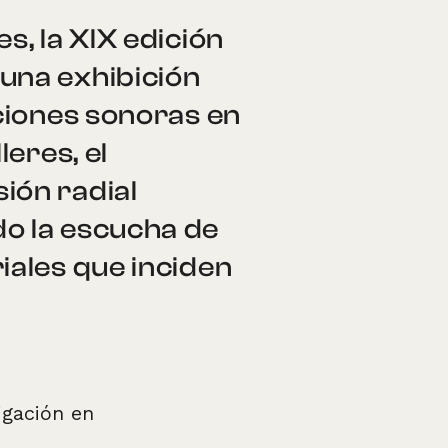
s, la XIX edición
una exhibición
cciones sonoras en
leres, el
ión radial
do la escucha de
iales que inciden
igación en