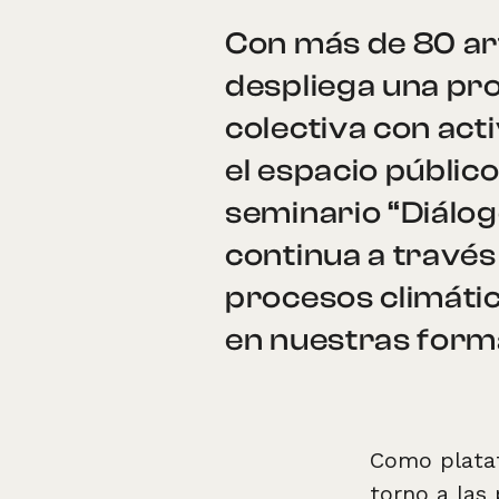
Con más de 80 art
despliega una pro
colectiva con act
el espacio público
seminario “Diálog
continua a travé
procesos climátic
en nuestras forma
Como plataf
torno a las