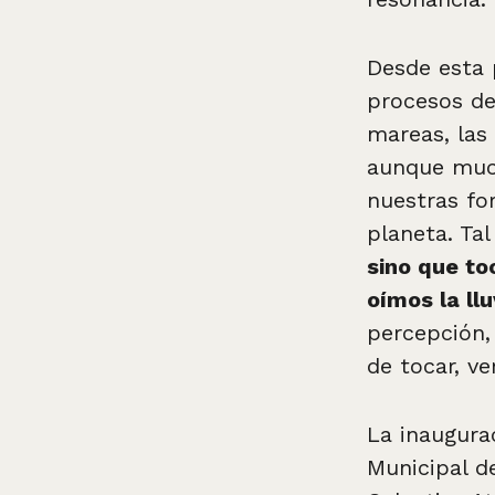
Desde esta p
procesos de 
mareas, las
aunque much
nuestras for
planeta. Ta
sino que to
oímos la llu
percepción,
de tocar, ver
La inaugurac
Municipal de